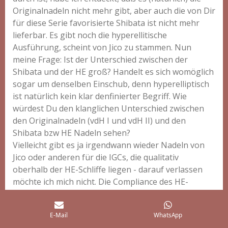
Originalnadeln nicht mehr gibt, aber auch die von Dir
für diese Serie favorisierte Shibata ist nicht mehr
lieferbar. Es gibt noch die hyperellitische
Ausführung, scheint von Jico zu stammen. Nun
meine Frage: Ist der Unterschied zwischen der
Shibata und der HE groß? Handelt es sich womöglich
sogar um denselben Einschub, denn hyperelliptisch
ist natürlich kein klar denfinierter Begriff. Wie
würdest Du den klanglichen Unterschied zwischen
den Originalnadeln (vdH I und vdH II) und den
Shibata bzw HE Nadeln sehen?
Vielleicht gibt es ja irgendwann wieder Nadeln von
Jico oder anderen für die IGCs, die qualitativ
oberhalb der HE-Schliffe liegen - darauf verlassen
möchte ich mich nicht. Die Compliance des HE-
Einschubs ist natürlich auch nirgends angegeben.
Deine Einschätzung würde mich sehr interessieren,
E-Mail
WhatsApp
vieln Dank für die Mühe.