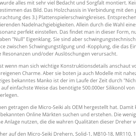
urde alles mit sehr viel Bedacht und Sorgfalt montiert. K
bestimmen das Bild. Das Holzchassis in Verbindung mit den
trachtung des 3.) Plattenspielerschwingkreises. Entsprech
erenden Nadelnachgiebigkeiten. Allein durch die Wahl eine
esonanz perfekt einstellen. Das findet man in dieser Form, n
aben "Null" Eigenklang. Sie sind aber schwingungstechnisch
ance zwischen Schwingungstilgung und -Kopplung, die das E
ne Resonanzen und/oder Auslöschungen verursacht.
ist wenn man sich wichtige Konstruktionsdetails anschaut v
ureigenen Charme. Aber sie boten ja auch Modelle mit nahe
ziges bekanntes Manko ist der im Laufe der Zeit durch "Nich
 auf einfachste Weise das benötigte 500.000er Silikonöl von
erlegen.
n getragen die Micro-Seiki als OEM hergestellt hat. Damit
bekannten Online Märkten suchen und erstehen. Die wenig
ne Anlage nutzen, die die wahren Qualitäten dieser Dreher ve
er auf den Micro-Seiki Drehern, Solid-1, MB10-18, MR110, 1