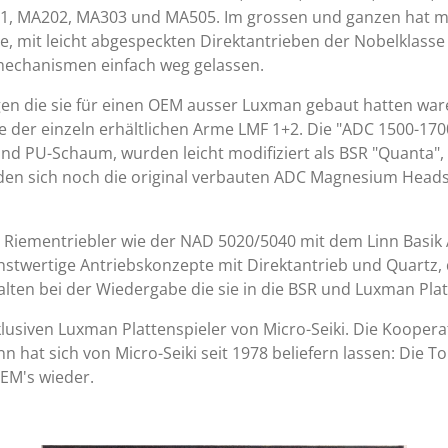
01, MA202, MA303 und MA505. Im grossen und ganzen hat m
se, mit leicht abgespeckten Direktantrieben der Nobelklass
mechanismen einfach weg gelassen.
igen die sie für einen OEM ausser Luxman gebaut hatten war
ive der einzeln erhältlichen Arme LMF 1+2. Die "ADC 1500-17
d PU-Schaum, wurden leicht modifiziert als BSR "Quanta",
inden sich noch die original verbauten ADC Magnesium Head
 Riementriebler wie der NAD 5020/5040 mit dem Linn Basik 
öchstwertige Antriebskonzepte mit Direktantrieb und Quart
n bei der Wiedergabe die sie in die BSR und Luxman Platte
klusiven Luxman Plattenspieler von Micro-Seiki. Die Koope
inn hat sich von Micro-Seiki seit 1978 beliefern lassen: Die 
OEM's wieder.