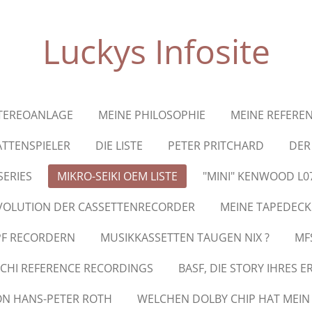
Luckys Infosite
TEREOANLAGE
MEINE PHILOSOPHIE
MEINE REFERE
ATTENSPIELER
DIE LISTE
PETER PRITCHARD
DER
SERIES
MIKRO-SEIKI OEM LISTE
"MINI" KENWOOD L0
EVOLUTION DER CASSETTENRECORDER
MEINE TAPEDECK
PF RECORDERN
MUSIKKASSETTEN TAUGEN NIX ?
MF
CHI REFERENCE RECORDINGS
BASF, DIE STORY IHRES 
ON HANS-PETER ROTH
WELCHEN DOLBY CHIP HAT MEIN 