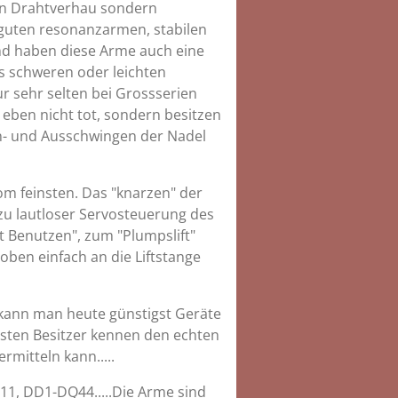
ein Drahtverhau sondern
 guten resonanzarmen, stabilen
end haben diese Arme auch eine
s schweren oder leichten
ur sehr selten bei Grossserien
 eben nicht tot, sondern besitzen
in- und Ausschwingen der Nadel
om feinsten. Das "knarzen" der
zu lautloser Servosteuerung des
t Benutzen", zum "Plumpslift"
 oben einfach an die Liftstange
 kann man heute günstigst Geräte
sten Besitzer kennen den echten
rmitteln kann.....
11, DD1-DQ44.....Die Arme sind