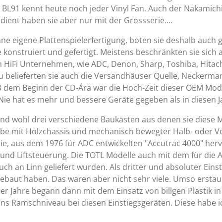
BL91 kennt heute noch jeder Vinyl Fan. Auch der Nakamic
rdient haben sie aber nur mit der Grossserie....
 ohne eigene Plattenspielerfertigung, boten sie deshalb auc
le konstruiert und gefertigt. Meistens beschränkten sie sich 
n HiFi Unternehmen, wie ADC, Denon, Sharp, Toshiba, Hitach
u belieferten sie auch die Versandhäuser Quelle, Neckerma
 dem Beginn der CD-Ära war die Hoch-Zeit dieser OEM Mod
. Nie hat es mehr und bessere Geräte gegeben als in diesen J
end wohl drei verschiedene Baukästen aus denen sie diese 
ebe mit Holzchassis und mechanisch bewegter Halb- oder V
ie, aus dem 1976 für ADC entwickelten "Accutrac 4000" h
und Liftsteuerung. Die TOTL Modelle auch mit dem für die 
uch an Linn geliefert wurden. Als dritter und absoluter E
gebaut haben. Das waren aber nicht sehr viele. Umso erstau
er Jahre begann dann mit dem Einsatz von billgen Plastik in
ins Ramschniveau bei diesen Einstiegsgeräten. Diese habe 