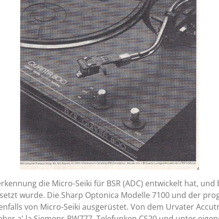
enerkennung die Micro-Seiki für BSR (ADC) entwickelt hat, un
setzt wurde. Die Sharp Optonica Modelle 7100 und der pr
falls von Micro-Seiki ausgerüstet. Von dem Urvater Accut
her a' la Siemens RW777, Telefunken CS20 und unter eigen