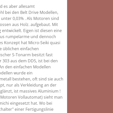
nd es aber allesamt
l bei den Belt Drive Modellen,
 unter 0,03% . Als Motoren sind
ossen aus Holz. aufgebaut. Mit
twickelt. Eigen ist diesen eine
raus rumpelarme und dennoch
es Konzept hat Micro-Seiki quasi
te üblichen einfachen
tischer S-Tonarm besitzt fast
r 303 aus dem DD5, ist bei den
 An den einfachen Modellen
odellen wurde ein
metall bestehen, oft sind sie auch
t, nur als Verkleidung an der
glänzt, ist massives Aluminium !
2 Motoren Vollautomat) sieht man
ichi eingesetzt hat. Wo bei
halter" einer Fertigungslinie