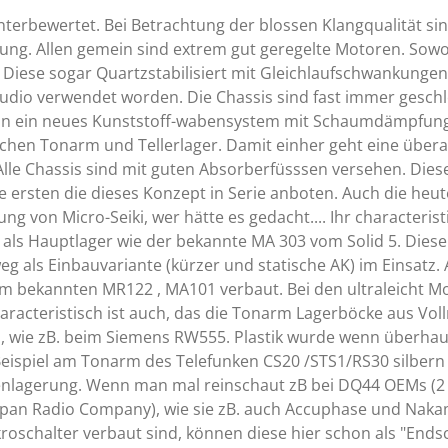
unterbewertet. Bei Betrachtung der blossen Klangqualität si
ng. Allen gemein sind extrem gut geregelte Motoren. Sowoh
. Diese sogar Quartzstabilisiert mit Gleichlaufschwankungen
Audio verwendet worden. Die Chassis sind fast immer geschl
n ein neues Kunststoff-wabensystem mit Schaumdämpfung en
chen Tonarm und Tellerlager. Damit einher geht eine übe
Alle Chassis sind mit guten Absorberfüsssen versehen. Dies
ie ersten die dieses Konzept in Serie anboten. Auch die heu
ng von Micro-Seiki, wer hätte es gedacht.... Ihr characteris
als Hauptlager wie der bekannte MA 303 vom Solid 5. Diese
 als Einbauvariante (kürzer und statische AK) im Einsatz.
m bekannten MR122 , MA101 verbaut. Bei den ultraleicht M
aracteristisch ist auch, das die Tonarm Lagerböcke aus Voll
, wie zB. beim Siemens RW555. Plastik wurde wenn überhaup
 Beispiel am Tonarm des Telefunken CS20 /STS1/RS30 silbern 
tzenlagerung. Wenn man mal reinschaut zB bei DQ44 OEMs (
(Japan Radio Company), wie sie zB. auch Accuphase und Nakam
roschalter verbaut sind, können diese hier schon als "Endsc