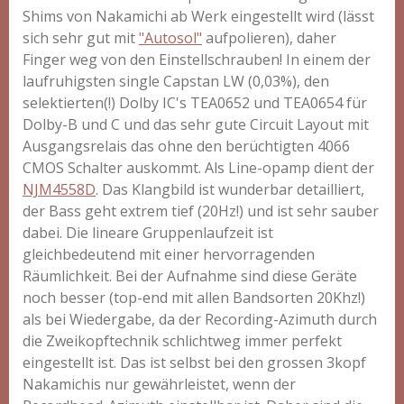
Shims von Nakamichi ab Werk eingestellt wird (lässt
sich sehr gut mit
"Autosol"
aufpolieren), daher
Finger weg von den Einstellschrauben! In einem der
laufruhigsten single Capstan LW (0,03%), den
selektierten(!) Dolby IC's TEA0652 und TEA0654 für
Dolby-B und C und das sehr gute Circuit Layout mit
Ausgangsrelais das ohne den berüchtigten 4066
CMOS Schalter auskommt. Als Line-opamp dient der
NJM4558D
. Das Klangbild ist wunderbar detailliert,
der Bass geht extrem tief (20Hz!) und ist sehr sauber
dabei. Die lineare Gruppenlaufzeit ist
gleichbedeutend mit einer hervorragenden
Räumlichkeit. Bei der Aufnahme sind diese Geräte
noch besser (top-end mit allen Bandsorten 20Khz!)
als bei Wiedergabe, da der Recording-Azimuth durch
die Zweikopftechnik schlichtweg immer perfekt
eingestellt ist. Das ist selbst bei den grossen 3kopf
Nakamichis nur gewährleistet, wenn der