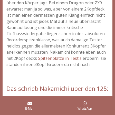
über den Körper jagt. Bei einem Dragon oder ZX9
erwartet man ja so was, aber von einem 2Kopfdeck
ist man einen dermassen guten Klang einfach nicht
gewohnt und ist jedes Mal auf's neue überrascht.
Raumauflösung und die immer kritische
Tiefbasswiedergabe liegen schon in der absoluten
Recorderspitzenklasse, was auch damalige Tester
neidlos gegen die allermeisten Konkurrenz 3Köpfer
anerkennen mussten. Nakamichi konnte eben auch
mit 2Kopf decks
Spitzenplätze in Test's
erobern, sie
standen ihren 3Kopf Brüdern da nicht nach.
Das schrieb Nakamichi über den 125:
E-Mail
WhatsApp
Der BX-125 folgt der Designphilosophie der