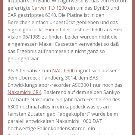
in Japan vom Band. Witzigerweise ist das von Proton
gefertigte
Carver TD 1200
ein um das DynEQ und
CAR gestripptes 6340. Die Platine ist in den
Bereichen einfach unbestückt geblieben und das
Signal gebrückt.
Hier
ist der Test des 6300 aus HiFi
Vision 06/1989 zu finden. Leider wurden nicht die
eingemessen Maxell Cassetten verwendet so daß
das Ergebnis aufnahmeseitig nicht ganz so
gelungen war.
Als Alternative zum
NAD 6300
eignet sich ausser
dem Überdeck Tandberg 3014, dem BASF
Entwicklungslabor-recorder ASC3001 nur noch das
Nakamichi CR4
. Basierend auf dem selben Sankyo
LW baute Nakamichi ein Jahr nach Erscheinen des
6300 nochmal alles in ein tapedeck was es an
feinsten Zutaten gab, "abgekupfert" wurde beim
paralell entwickelten Nakamichi 1000 DAT,
hochwertige Folienkondensatoren, ein