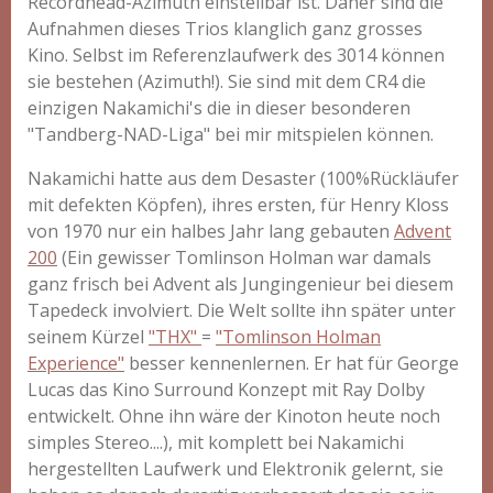
Recordhead-Azimuth einstellbar ist. Daher sind die
Aufnahmen dieses Trios klanglich ganz grosses
Kino. Selbst im Referenzlaufwerk des 3014 können
sie bestehen (Azimuth!). Sie sind mit dem CR4 die
einzigen Nakamichi's die in dieser besonderen
"Tandberg-NAD-Liga" bei mir mitspielen können.
Nakamichi hatte aus dem Desaster (100%Rückläufer
mit defekten Köpfen), ihres ersten, für Henry Kloss
von 1970 nur ein halbes Jahr lang gebauten
Advent
200
(Ein gewisser Tomlinson Holman war damals
ganz frisch bei Advent als Jungingenieur bei diesem
Tapedeck involviert. Die Welt sollte ihn später unter
seinem Kürzel
"THX"
=
"Tomlinson Holman
Experience"
besser kennenlernen. Er hat für George
Lucas das Kino Surround Konzept mit Ray Dolby
entwickelt. Ohne ihn wäre der Kinoton heute noch
simples Stereo...
.), mit komplett bei Nakamichi
hergestellten Laufwerk und Elektronik gelernt, sie