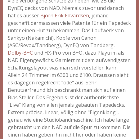
viele verborgene Schätze zu heben, wie zB die
DynEQ decks von NAD. Niemals zuvor und danach
hat es ausser
Björn Erik Edvardsen
, jemand
geschafft dermasssen viele Patente für ein Tapedeck
unter einen Hut zu bekommen. Das Laufwerk von
Sankyo (Nakamichi), Köpfe von Canon
(ASC/Revox/Tandberg), DynEQ von Tandberg,
Dolby-B+C
und HX-Pro von B+O, dazu Playtrim als
NAD Eigengewächs. Garniert mit dem aufwendigsten
Schaltungslayout was man sich vorstellen kann.
Allein 24 Trimmer im 6300 und 6100. Draussen sieht
es dagegen regelrecht "öde" aus. Sehr
Benutzerfreundlich beschränkt man sich auf einen
Bias Steller. Das Ergebnis ist der authentischste
"Live" Klang von allen jemals gebauten Tapedecks.
Extrem präzise, linear, völlig ohne "Eigenklang",
genau wie eine Studiobandmaschine. Ich habe lange
gebraucht um den NAD auf die Spur zu kommen. Die
einen haben geben ihn nicht her oder haben keine