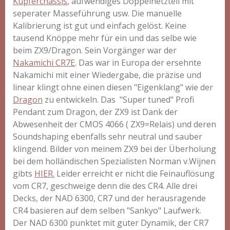
Kupferchassis
, aufwendiges Doppelnetzteil mit
seperater Masseführung usw. Die manuelle
Kalibrierung ist gut und einfach gelöst. Keine
tausend Knöppe mehr für ein und das selbe wie
beim ZX9/Dragon. Sein Vorgänger war der
Nakamichi CR7E
. Das war in Europa der ersehnte
Nakamichi mit einer Wiedergabe, die präzise und
linear klingt ohne einen diesen "Eigenklang" wie der
Dragon
zu entwickeln. Das "Super tuned" Profi
Pendant zum Dragon, der ZX9 ist Dank der
Abwesenheit der CMOS 4066 ( ZX9=Relais) und deren
Soundshaping ebenfalls sehr neutral und sauber
klingend. Bilder von meinem ZX9 bei der Überholung
bei dem holländischen Spezialisten Norman v.Wijnen
gibts
HIER.
Leider erreicht er nicht die Feinauflösung
vom CR7, geschweige denn die des CR4. Alle drei
Decks, der NAD 6300, CR7 und der herausragende
CR4 basieren auf dem selben "Sankyo" Laufwerk.
Der NAD 6300 punktet mit guter Dynamik, der CR7