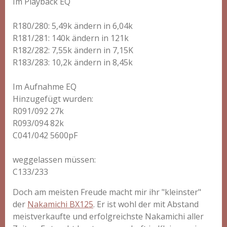
Im Playback EQ
R180/280: 5,49k ändern in 6,04k
R181/281: 140k ändern in 121k
R182/282: 7,55k ändern in 7,15K
R183/283: 10,2k ändern in 8,45k
Im Aufnahme EQ
Hinzugefügt wurden:
R091/092 27k
R093/094 82k
C041/042 5600pF
weggelassen müssen:
C133/233
Doch am meisten Freude macht mir ihr "kleinster"
der
Nakamichi BX125
. Er ist wohl der mit Abstand
meistverkaufte und erfolgreichste Nakamichi aller