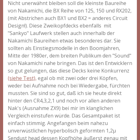
Nicht unerwähnt bleiben soll die kleinste Baureihe
von Nakamichi, die BX Reihe von 125, 150 und RX202,
(mit Abstrichen auch BX1 und BX2 = anderes Circuit
Design!). Diese Zweikopfdecks ebenfalls mit
"Sankyo" Laufwerk stellen auch innerhalb der
Nakamichi Baureihen etwas besonderes dar. Sie
sollten als Einstiegsmodelle in den Boomjahren,
Mitte der 1980er, dem breiten Publikum den "Sound"
von Nakamichi nahe bringen. Das ist den Entwicklern
so gut gelungen, das diese Decks keine Konkurrenz
(siehe Test),
egal ob mit zwei oder drei Köpfen,
weder bei Aufnahme noch bei Wiedergabe, fürchten
mussten. Sie sind so gut, daß ich sie heute direkt
hinter den CR4,3,2,1 und noch vor allen anderen
Nak's (Ausnahme ZX9) bei mir im klanglichen
Vergleich einstufen würde. Das Gesamtpaket ist
einfach stimmig. Angefangen beim nahezu
unverwüstlichen hyperbolisch geformten 1,2µ
Sendust head dessen Kopfhöhe äußerst genau mit